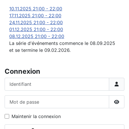
10.11.2025
21:00
-
22:00
17.11.2025
21:00
-
22:00
24.11.2025
21:00
-
22:00
01.12.2025
21:00
-
22:00
08.12.2025
21:00
-
22:00
La série d'événements commence le 08.09.2025
et se termine le 09.02.2026.
Connexion
Identifiant
Mot de passe
Affic
Maintenir la connexion