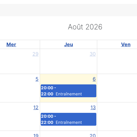
Août 2026
Mer
Jeu
Ven
29
30
5
6
20:00 -
22:00
Entraînement
12
13
20:00 -
22:00
Entraînement
19
20