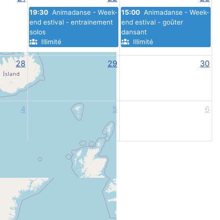
19:30
Animadanse - Week-
15:00
Animadanse - Week-
end estival - entrainement
end estival - goûter
solos
dansant
Illimité
Illimité
28
29
30
4
5
6