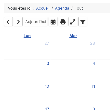
Vous êtes ici :
Accueil
Agenda
Tout
Aujourd'hui
Lun
Mar
27
28
3
4
10
11
17
18