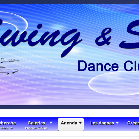
cherche
Galeries
Agenda
Les danses
Crée
rtenaire
Photos-Vidéos