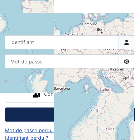
Connexion
Identifiant
Mot de passe
Affic
Maintenir la connexion
Connexion avec clé d'accès
Connexion
Mot de passe perdu ?
Identifiant perdu ?