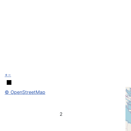
+
−
© OpenStreetMap
2