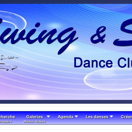
cherche
Galeries
Agenda
Les danses
Crée
rtenaire
Photos-Vidéos