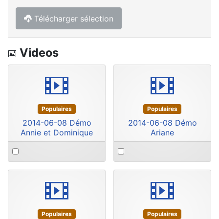
Télécharger sélection
Image
Videos
video
video
Populaires
Populaires
2014-06-08 Démo
2014-06-08 Démo
Annie et Dominique
Ariane
Select
Select
an
an
item
item
video
video
Populaires
Populaires