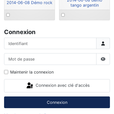
2014-06-08 demo
2014-06-08 Démo rock
tango argentin
Select
Select
an
an
item
item
Connexion
Identifiant
Mot de passe
Affic
Maintenir la connexion
Connexion avec clé d'accès
Connexion