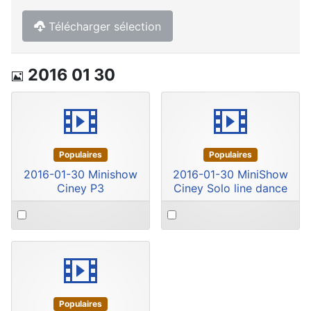
Télécharger sélection
Image
2016 01 30
video
video
Populaires
Populaires
2016-01-30 Minishow
2016-01-30 MiniShow
Ciney P3
Ciney Solo line dance
Select
Select
an
an
item
item
video
Populaires